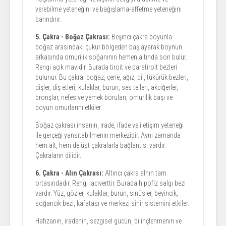
verebilme yeteneğini ve bağışlama-affetme yeteneğini
barındırır.
5. Çakra - Boğaz Çakrası:
Beşinci çakra boyunla
boğaz arasındaki çukur bölgeden başlayarak boynun
arkasında omurilik soğanının hemen altında son bulur.
Rengi açık mavidir. Burada tiroit ve paratiroit bezleri
bulunur. Bu çakra; boğaz, çene, ağız, dil, tükürük bezleri,
dişler, diş etleri, kulaklar, burun, ses telleri, akciğerler,
bronşlar, nefes ve yemek boruları, omurilik başı ve
boyun omurlarını etkiler.
Boğaz çakrası insanın, irade, ifade ve iletişim yeteneği
ile gerçeği yansıtabilmenin merkezidir. Aynı zamanda
hem alt, hem de üst çakralarla bağlantısı vardır.
Çakraların dilidir.
6. Çakra - Alın Çakrası:
Altıncı çakra alnın tam
ortasındadır. Rengi laciverttir. Burada hipofiz salgı bezi
vardır. Yüz, gözler, kulaklar, burun, sinüsler, beyincik,
soğancık bezi, kafatası ve merkezi sinir sistemini etkiler.
Hafızanın, iradenin, sezgisel gücün, bilinçlenmenin ve