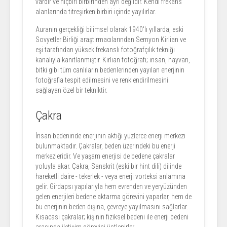
vardır ve hiçbiri birbirinden ayrı değildir. Kendi frekans
alanlarında titreşirken birbiri içinde yayılırlar.
Auranın gerçekliği bilimsel olarak 1940'lı yıllarda, eski
Sovyetler Birliği araştırmacılarından Semyon Kirlian ve
eşi tarafından yüksek frekanslı fotoğrafçılık tekniği
kanalıyla kanıtlanmıştır. Kirlian fotoğrafı; insan, hayvan,
bitki gibi tüm canlıların bedenlerinden yayılan enerjinin
fotoğrafla tespit edilmesini ve renklendirilmesini
sağlayan özel bir tekniktir.
Çakra
İnsan bedeninde enerjinin aktığı yüzlerce enerji merkezi
bulunmaktadır. Çakralar, beden üzerindeki bu enerji
merkezleridir. Ve yaşam enerjisi de bedene çakralar
yoluyla akar. Çakra, Sanskrit (eski bir hint dili) dilinde
hareketli daire - tekerlek - veya enerji vorteksi anlamına
gelir. Girdapsı yapılarıyla hem evrenden ve yeryüzünden
gelen enerjileri bedene aktarma görevini yaparlar, hem de
bu enerjinin beden dışına, çevreye yayılmasını sağlarlar.
Kısacası çakralar; kişinin fiziksel bedeni ile enerji bedeni