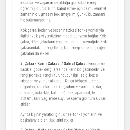
insanları ve yaşamımızı olduğu gibi kabul etmeyi
öğrenmiş oluruz. Birini kabul etmek için de mükemmel
zamanın oluşmasını beklemeyelim. Çünkü bu zamanı
hiç bulamayabiliriz.
Kök çakra, beden ve bedenin fiziksel fonksiyonlarıyla
ilgilidir ve kişiyi yeryüzüne, maddi dünyaya bağlar. Kök
çakra, diğer çakraların yaşam gücünün kaynağıdır. Kök
çakrasındaki bir engelleme, tüm enerji sistemini, diğer
çakraları da etkiler.
2. Çakra - Karın Çakrası / Sakral Çakra:
İkinci çakra
kasıkla, göbek deliği arasında karın bölgesindedir. Ve
rengi portakal rengi / turuncudur. İlgili salgı bezleri
erbezleri ve yumurtalıklardır. Kalça bölgesi, üreme
organları, kadınlarda üreme, rahim ve yumurtalıklar,
mesane, böbrekler, kalın bağırsak, apandisit, lenf
sistemi, kan, yağ, mide suyu ve sperm gibi tüm sıvıları
etkiler.
Ayrıca kişinin yaratıcılığını, cinsel fonksiyonlarını ve
başkalarıyla olan ilişkilerini etkiler.