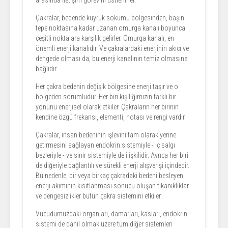
arasında iletişim görevini üstlenirler.
Çakralar, bedende kuyruk sokumu bölgesinden, başın
tepe noktasına kadar uzanan omurga kanalı boyunca
çeşitli noktalara karşılık gelirler. Omurga kanalı, en
önemli enerji kanalıdır. Ve çakralardaki enerjinin akıcı ve
dengede olması da, bu enerji kanalının temiz olmasına
bağlıdır.
Her çakra bedenin değişik bölgesine enerji taşır ve o
bölgeden sorumludur. Her biri kişiliğimizin farklı bir
yönünü enerjisel olarak etkiler. Çakraların her birinin
kendine özgü frekansı, elementi, notası ve rengi vardır.
Çakralar, insan bedeninin işlevini tam olarak yerine
getirmesini sağlayan endokrin sistemiyle - iç salgı
bezleriyle - ve sinir sistemiyle de ilişkilidir. Ayrıca her biri
de diğeriyle bağlantılı ve sürekli enerji alışverişi içindedir.
Bu nedenle, bir veya birkaç çakradaki bedeni besleyen
enerji akımının kısıtlanması sonucu oluşan tıkanıklıklar
ve dengesizlikler bütün çakra sistemini etkiler.
Vücudumuzdaki organları, damarları, kasları, endokrin
sistemi de dahil olmak üzere tüm diğer sistemleri