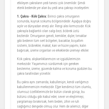
etkileyen çakraların yedi tanesi çok önemlidir. Şimdi
eterik bedende yer alan bu yedi ana çakrayı inceleyelim:
1. Çakra - Kök Çakra:
Birinci çakra omurganın
sonunda, kuyruk sokumu bölgesindedir. Aşağıya doğru
açılır ve dünyadan enerji alır. Rengi alev kırmızısıdır. Kök
çakrayla bağlantılı olan salgı bezi; böbrek üstü
bezleridir. Omurganın geneli, kemikler, dişler, tırnaklar
gibi bedenin tüm sert bölgeleri, bacaklar, boşaltım
sistemi, böbrekler, makat, kan ve hücre yapımı, kalın
bağırsak, üreme organları ve erkeklerde üremeyi etkiler.
Kök çakra; alışkanlıklarımızın ve içgüdülerimizin
merkezidir. Yaşamımızı sürdürmek için gereken
beslenme, üreme, güvende kalma ve koruma güdüleri bu
çakra tarafından yönetilir.
Bu çakra aynı zamanda, kabullenişin, kendi varlığımızı
kabullenmemizin merkezidir. Eğer kendimizi tüm olumlu,
olumsuz özelliklerimizle bir bütün olarak görüp, bu
bütünü olduğu gibi kabul eder, sever ve eleştirmeyi,
yargılamayı bırakırsak, hem beden, zihin ve ruh
sağlığımız dengede olmuş olur. Hem de ailemizi, diğer