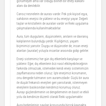
görülmeyen ama var olduğu bilinen bir enerji kalkanı-
alanı da denilebilir.
Cansız nesnelerin de aurası vardır. Pek çok kişisel eşya,
sahibinin enerjisi ile yüklenir ve bu enerjiyi yayar. Değerli
taşlar ve kristallerin de auraları vardır ve Reiki uygulama
çalışmalarında kullanılmaktadırlar.
Aura, tüm duyguların, düşüncelerin, anıların ve davranış
kalıplarının bulunduğu yerdir. Kişiliğimizi, yaşam
biçimimizi yansıtır. Duygu ve düşünceler de, insan enerji
alanları (auralar) yoluyla insanlar arasında gidip gelirler.
Enerji sistemimiz her gün dış etkenlerle karşılaşır ve
yüklenir. Eğer, dış etkenlerin bizi nasıl etkileyebileceğinin
farkında olmazsak, istemeden kendi enerji sistemimizin
zayıflamasına neden oluruz. İşte enerjimizi korumanın,
onu dengede tutmanın sırrı auramızdadır. Güçlü bir aura
ile düşük frekanslı enerjileri geri yansıtarak, istenmeyen
enerjilerin baskısından kendimizi korumuş oluruz.
Aurayı güçlendirmenin ve dengelemenin en basit ve etkili
yolu da kendinize düzenli olarak Reiki uygulamaktır.
Aura bedenlerinin sayıları konusunda birçok kaynakta