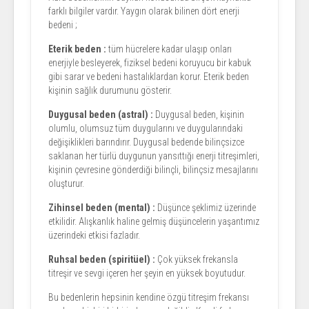
farklı bilgiler vardır. Yaygın olarak bilinen dört enerji
bedeni ;
Eterik beden :
tüm hücrelere kadar ulaşıp onları
enerjiyle besleyerek, fiziksel bedeni koruyucu bir kabuk
gibi sarar ve bedeni hastalıklardan korur. Eterik beden
kişinin sağlık durumunu gösterir.
Duygusal beden (astral) :
Duygusal beden, kişinin
olumlu, olumsuz tüm duygularını ve duygularındaki
değişiklikleri barındırır. Duygusal bedende bilinçsizce
saklanan her türlü duygunun yansıttığı enerji titreşimleri,
kişinin çevresine gönderdiği bilinçli, bilinçsiz mesajlarını
oluşturur.
Zihinsel beden (mental) :
Düşünce şeklimiz üzerinde
etkilidir. Alışkanlık haline gelmiş düşüncelerin yaşantımız
üzerindeki etkisi fazladır.
Ruhsal beden (spiritüel) :
Çok yüksek frekansla
titreşir ve sevgi içeren her şeyin en yüksek boyutudur.
Bu bedenlerin hepsinin kendine özgü titreşim frekansı