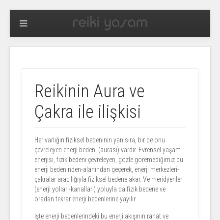
Reikinin Aura ve
Çakra ile ilişkisi
Her varlığın fiziksel bedeninin yanısıra, bir de onu
çevreleyen enerji bedeni (aurası) vardır. Evrensel yaşam
enerjisi, fizik bedeni çevreleyen, gözle göremediğimiz bu
enerji bedeninden-alanından geçerek, enerji merkezleri-
çakralar aracılığıyla fiziksel bedene akar. Ve meridyenler
(enerji yolları-kanalları) yoluyla da fizik bedene ve
oradan tekrar enerji bedenlerine yayılır.
İşte enerji bedenlerindeki bu enerji akışının rahat ve