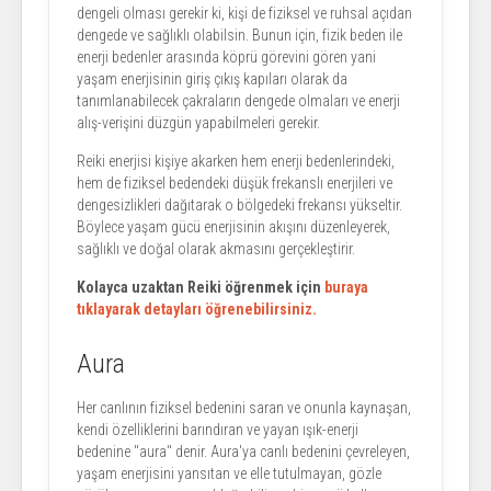
dengeli olması gerekir ki, kişi de fiziksel ve ruhsal açıdan
dengede ve sağlıklı olabilsin. Bunun için, fizik beden ile
enerji bedenler arasında köprü görevini gören yani
yaşam enerjisinin giriş çıkış kapıları olarak da
tanımlanabilecek çakraların dengede olmaları ve enerji
alış-verişini düzgün yapabilmeleri gerekir.
Reiki enerjisi kişiye akarken hem enerji bedenlerindeki,
hem de fiziksel bedendeki düşük frekanslı enerjileri ve
dengesizlikleri dağıtarak o bölgedeki frekansı yükseltir.
Böylece yaşam gücü enerjisinin akışını düzenleyerek,
sağlıklı ve doğal olarak akmasını gerçekleştirir.
Kolayca uzaktan Reiki öğrenmek için
buraya
tıklayarak detayları öğrenebilirsiniz.
Aura
Her canlının fiziksel bedenini saran ve onunla kaynaşan,
kendi özelliklerini barındıran ve yayan ışık-enerji
bedenine "aura" denir. Aura'ya canlı bedenini çevreleyen,
yaşam enerjisini yansıtan ve elle tutulmayan, gözle