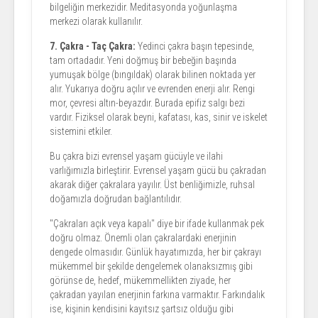
bilgeliğin merkezidir. Meditasyonda yoğunlaşma
merkezi olarak kullanılır.
7. Çakra - Taç Çakra:
Yedinci çakra başın tepesinde,
tam ortadadır. Yeni doğmuş bir bebeğin başında
yumuşak bölge (bıngıldak) olarak bilinen noktada yer
alır. Yukarıya doğru açılır ve evrenden enerji alır. Rengi
mor, çevresi altın-beyazdır. Burada epifiz salgı bezi
vardır. Fiziksel olarak beyni, kafatası, kas, sinir ve iskelet
sistemini etkiler.
Bu çakra bizi evrensel yaşam gücüyle ve ilahi
varlığımızla birleştirir. Evrensel yaşam gücü bu çakradan
akarak diğer çakralara yayılır. Üst benliğimizle, ruhsal
doğamızla doğrudan bağlantılıdır.
"Çakraları açık veya kapalı" diye bir ifade kullanmak pek
doğru olmaz. Önemli olan çakralardaki enerjinin
dengede olmasıdır. Günlük hayatımızda, her bir çakrayı
mükemmel bir şekilde dengelemek olanaksızmış gibi
görünse de, hedef, mükemmellikten ziyade, her
çakradan yayılan enerjinin farkına varmaktır. Farkındalık
ise, kişinin kendisini kayıtsız şartsız olduğu gibi