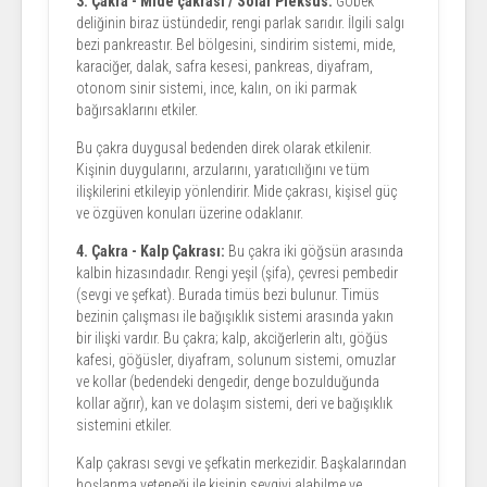
3. Çakra - Mide çakrası / Solar Pleksus:
Göbek
deliğinin biraz üstündedir, rengi parlak sarıdır. İlgili salgı
bezi pankreastır. Bel bölgesini, sindirim sistemi, mide,
karaciğer, dalak, safra kesesi, pankreas, diyafram,
otonom sinir sistemi, ince, kalın, on iki parmak
bağırsaklarını etkiler.
Bu çakra duygusal bedenden direk olarak etkilenir.
Kişinin duygularını, arzularını, yaratıcılığını ve tüm
ilişkilerini etkileyip yönlendirir. Mide çakrası, kişisel güç
ve özgüven konuları üzerine odaklanır.
4. Çakra - Kalp Çakrası:
Bu çakra iki göğsün arasında
kalbin hizasındadır. Rengi yeşil (şifa), çevresi pembedir
(sevgi ve şefkat). Burada timüs bezi bulunur. Timüs
bezinin çalışması ile bağışıklık sistemi arasında yakın
bir ilişki vardır. Bu çakra; kalp, akciğerlerin altı, göğüs
kafesi, göğüsler, diyafram, solunum sistemi, omuzlar
ve kollar (bedendeki dengedir, denge bozulduğunda
kollar ağrır), kan ve dolaşım sistemi, deri ve bağışıklık
sistemini etkiler.
Kalp çakrası sevgi ve şefkatin merkezidir. Başkalarından
hoşlanma yeteneği ile kişinin sevgiyi alabilme ve