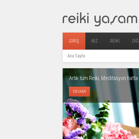
GIRIŞ
BIZ
REIKI
DIĞ
Ana Sayfa
Artık tüm Reiki, Meditasyon hatta t
DEVAMI