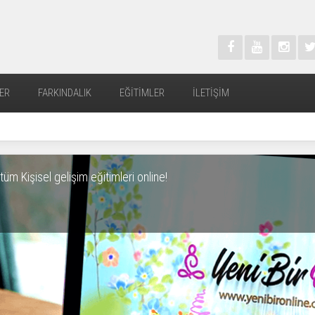
ER
FARKINDALIK
EĞITIMLER
İLETIŞIM
üm Kişisel gelişim eğitimleri online!