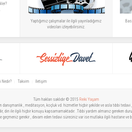
iler?
.
Yaptığımız çalışmalar ile ilgili yayınladığımız
Bası
videoları izleyebilirsiniz.
i Nedir?
Takvim
İletişim
Tüm hakları saklıdır © 2015
Reiki Yaşam
danışmanlık , meditasyon, koçluk vd. hizmetler hiçbir şekilde ve asla tıbbi tedavi ,te
ldir, din ile ilgili hiçbir konuyu kapsamamaktadır. .Tıbbi yardım almanız gereken dur
işime geçmeniz gerekir , devam eden tedavi süreciniz var ise mutlaka ilgili hastane v