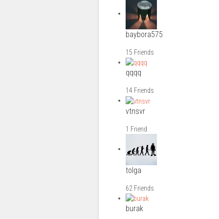
baybora575
15 Friends
qqqq
14 Friends
vtnsvr
1 Friend
tolga
62 Friends
burak