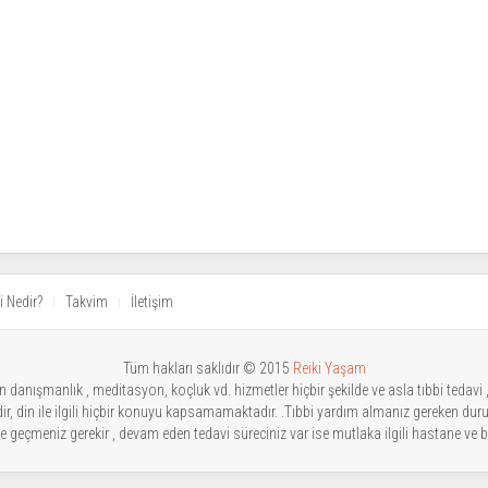
i Nedir?
Takvim
İletişim
Tüm hakları saklıdır © 2015
Reiki Yaşam
danışmanlık , meditasyon, koçluk vd. hizmetler hiçbir şekilde ve asla tıbbi tedavi ,te
ldir, din ile ilgili hiçbir konuyu kapsamamaktadır. .Tıbbi yardım almanız gereken dur
işime geçmeniz gerekir , devam eden tedavi süreciniz var ise mutlaka ilgili hastane v