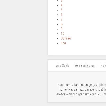
3
4
5
6
7
8
9
10
Sonraki
End
Ana Sayfa
Yeni Başlıyorum
Reik
Kurumumuz tarafından gerçekleştirilen 
hizmeti kapsamaz ; dini içerikli deği
,doktor ve tıbbi diğer birimler ile ilet