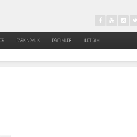
ER
FARKINDALIK
EĞITIMLER
İLETIŞIM